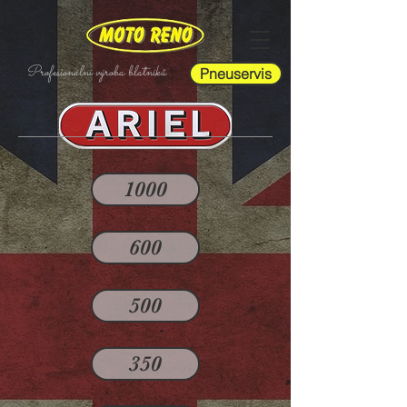
Profesionální výroba blatníků
Pneuservis
1000
600
500
350