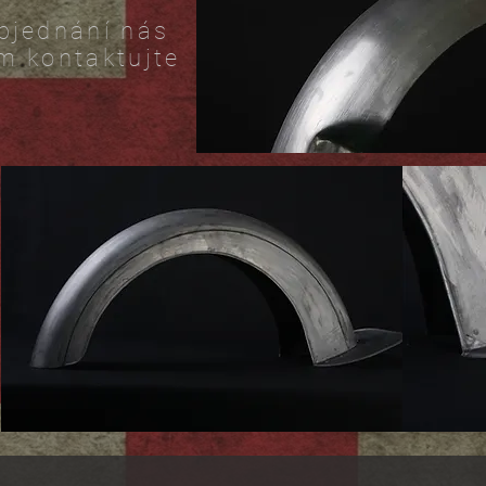
bjednání nás
m kontaktujte