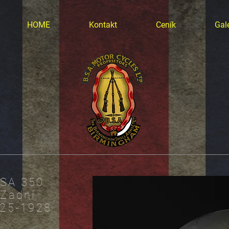
HOME
Kontakt
Ceník
Gale
SA 350
Zadní
25-1928