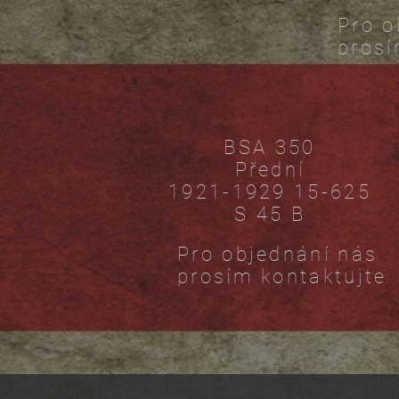
Pro o
prosí
BSA 350
Přední
1921-1929 15-625
S 45 B
Pro objednání nás
prosím kontaktujte