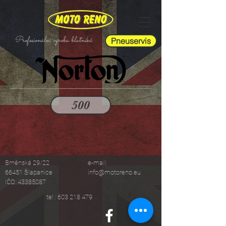
Profesionální výroba blatníků
Pneuservis
500
Brněnská 29/22
e-m
ail:
66451 Šlapanice
info@motoreno.eu
IČO:
43385087
tel.:
603 218 479