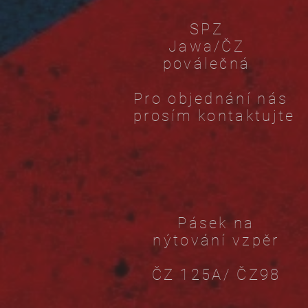
SPZ
Jawa/ČZ
poválečná
Pro objednání nás
prosím kontaktujte
Pásek na
nýtování vzpěr
ČZ 125A/ ČZ98