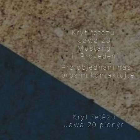
Kryt řetězu
Jawa 23
Mustang
1. Provedení
Pro objednání nás
prosím kontaktujte
Kryt řetězu
Jawa 20 pionýr