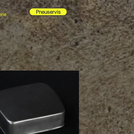
Pneuservis
rie