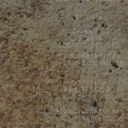
El. lišta
ČZ-Jawa CZ
kývačka
125/175/250/350
Pro objednání nás
prosím kontaktujte
Kryt řetězu
Jawa 175/250
Speciál
Pro objednání nás
prosím kontaktujte