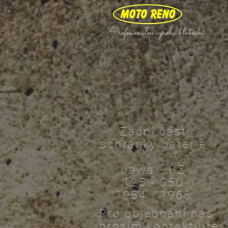
Profesionální výroba blatníků
Zadní část
schránky baterie
Jawa - ČZ
125 - 350
1954 - 1965
Pro objednání nás
prosím kontaktujte